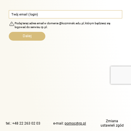
Podaj teraz adres email w domenie @kozminski.edu.pl, którym będziesz się
logować do serwisu rp.pl.
Dalej
Zmiana
tel.:
+48 22 263 02 03
e-mail:
pomoc@rp.pl
ustawień zgód